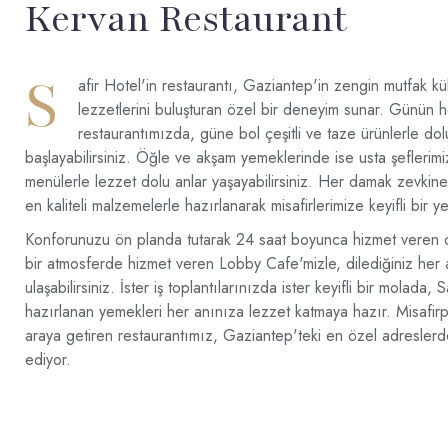
Kervan Restaurant
S
afir Hotel'in restaurantı, Gaziantep'in zengin mutfak k
lezzetlerini buluşturan özel bir deneyim sunar. Günün 
restaurantımızda, güne bol çeşitli ve taze ürünlerle dol
başlayabilirsiniz. Öğle ve akşam yemeklerinde ise usta şeflerimi
menülerle lezzet dolu anlar yaşayabilirsiniz. Her damak zevkin
en kaliteli malzemelerle hazırlanarak misafirlerimize keyifli bir
Konforunuzu ön planda tutarak 24 saat boyunca hizmet veren o
bir atmosferde hizmet veren Lobby Cafe'mizle, dilediğiniz her 
ulaşabilirsiniz. İster iş toplantılarınızda ister keyifli bir molada, Sa
hazırlanan yemekleri her anınıza lezzet katmaya hazır. Misafirper
araya getiren restaurantımız, Gaziantep'teki en özel adresler
ediyor.