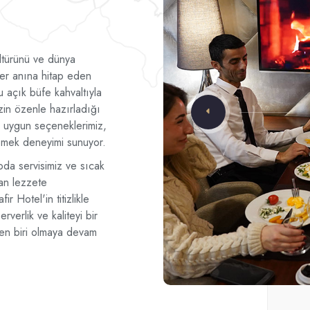
ültürünü ve dünya
her anına hitap eden
u açık büfe kahvaltıyla
zin özenle hazırladığı
e uygun seçeneklerimiz,
 yemek deneyimi sunuyor.
da servisimiz ve sıcak
an lezzete
fir Hotel'in titizlikle
verlik ve kaliteyi bir
den biri olmaya devam