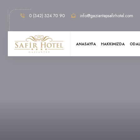
0 (342) 324 70 90
info@gaziantepsafirhotel.com
ANASAYFA
HAKKIMIZDA
ODA