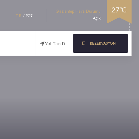
27°C
Gaziantep Hava Durumu
TR
/
EN
Açık
Yol Tarifi
REZERVASYON