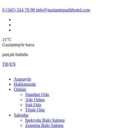
0 (342) 324 70 90
info@gaziantepsafirhotel.com
21°C
Gaziantep'te hava
parçalı bulutlu
TR
/
EN
Anasayfa
Hakkımızda
Odalar
Standart Oda
Aile Odası
Suit Oda
Triple Oda
Salonlar
İpekyolu Balo Salonu
Zeugma Balo Salonu