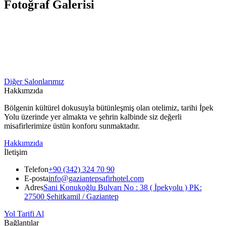
Fotoğraf Galerisi
Diğer Salonlarımız
Hakkımzıda
Bölgenin kültürel dokusuyla bütünleşmiş olan otelimiz, tarihi İpek
Yolu üzerinde yer almakta ve şehrin kalbinde siz değerli
misafirlerimize üstün konforu sunmaktadır.
Hakkımzıda
İletişim
Telefon
+90 (342) 324 70 90
E-posta
info@gaziantepsafirhotel.com
Adres
Sani Konukoğlu Bulvarı No : 38 ( İpekyolu ) PK:
27500 Şehitkamil / Gaziantep
Yol Tarifi Al
Bağlantılar