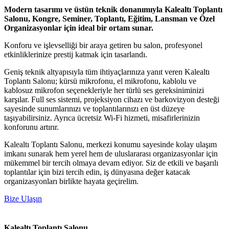
Modern tasarımı ve üstün teknik donanımıyla Kalealtı Toplantı
Salonu, Kongre, Seminer, Toplantı, Eğitim, Lansman ve Özel
Organizasyonlar için ideal bir ortam sunar.
Konforu ve işlevselliği bir araya getiren bu salon, profesyonel
etkinliklerinize prestij katmak için tasarlandı.
Geniş teknik altyapısıyla tüm ihtiyaçlarınıza yanıt veren Kalealtı
Toplantı Salonu; kürsü mikrofonu, el mikrofonu, kablolu ve
kablosuz mikrofon seçenekleriyle her türlü ses gereksiniminizi
karşılar. Full ses sistemi, projeksiyon cihazı ve barkovizyon desteği
sayesinde sunumlarınızı ve toplantılarınızı en üst düzeye
taşıyabilirsiniz. Ayrıca ücretsiz Wi-Fi hizmeti, misafirlerinizin
konforunu artırır.
Kalealtı Toplantı Salonu, merkezi konumu sayesinde kolay ulaşım
imkanı sunarak hem yerel hem de uluslararası organizasyonlar için
mükemmel bir tercih olmaya devam ediyor. Siz de etkili ve başarılı
toplantılar için bizi tercih edin, iş dünyasına değer katacak
organizasyonları birlikte hayata geçirelim.
Bize Ulaşın
Kalealtı Toplantı Salonu